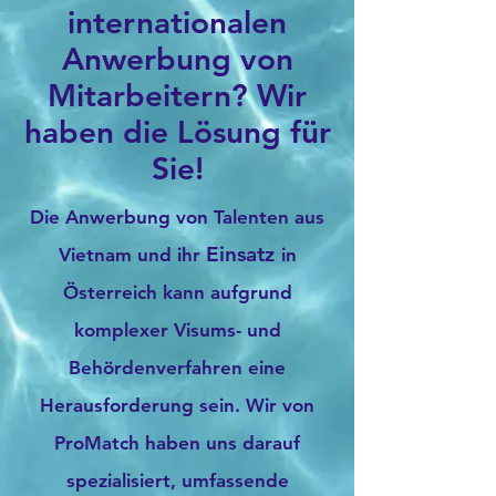
internationalen
Anwerbung von
Mitarbeitern? Wir
haben die Lösung für
Sie!
Die Anwerbung von Talenten aus
Einsatz
Vietnam und ihr
in
Österreich kann aufgrund
komplexer Visums- und
Behördenverfahren eine
Herausforderung sein. Wir von
ProMatch haben uns darauf
spezialisiert, umfassende